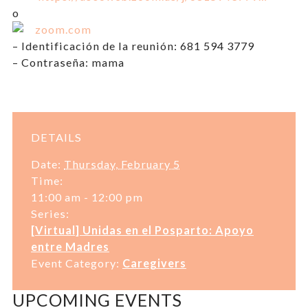
o
zoom.com
– Identificación de la reunión: 681 594 3779
– Contraseña: mama
DETAILS
Date:
Thursday, February 5
Time:
11:00 am - 12:00 pm
Series:
[Virtual] Unidas en el Posparto: Apoyo
entre Madres
Event Category:
Caregivers
UPCOMING EVENTS