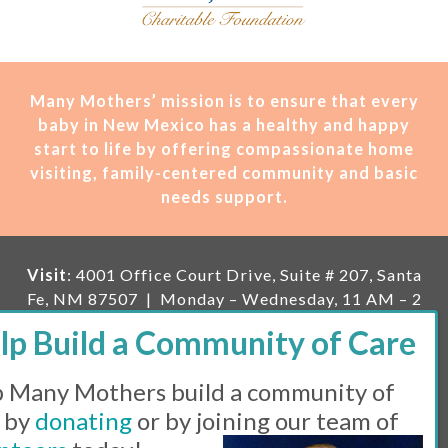
Many Mothers’ mission is t
o ensure that every
baby in New Mexico has a healthy and happy
start to life by offering compassionate home
visiting, family-centered community and basic
needs support.
Visit
: 4001 Office Court Drive, Suite # 207, Santa
Fe, NM 87507 | Monday – Wednesday, 11 AM – 2
PM | Thursday, 11 AM – 5 PM | Fi
rst Saturday of
the month, 11 AM – 1 PM
 Many Mothers build a community of
Mailing
: PO Box 23222, Santa Fe, NM 87502 |
E-
mail:
info@manymothers.org |
Voicemail Line:
 by
donating
or by joining our team of
505-983-5984 |
Fax:
505-608-7141