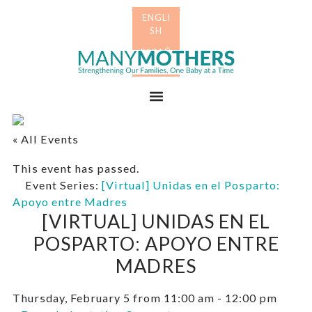
Skip
Skip
to
to
primary
main
Many
navigation
content
Mothers
Menu
« All Events
This event has passed.
Event Series:
[Virtual] Unidas en el Posparto:
Apoyo entre Madres
[VIRTUAL] UNIDAS EN EL
POSPARTO: APOYO ENTRE
MADRES
Thursday, February 5 from 11:00 am
-
12:00 pm